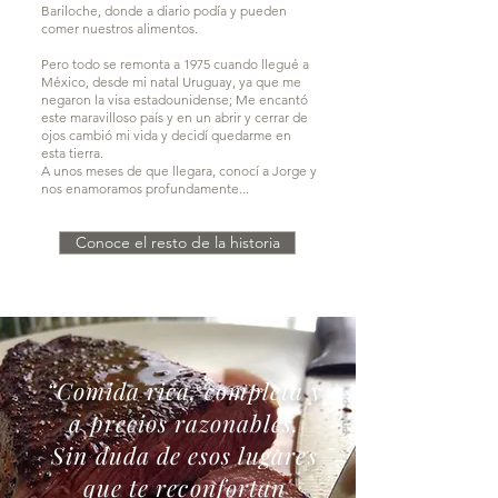
Bariloche, donde a diario podía y pueden
comer nuestros alimentos.
Pero todo se remonta a 1975 cuando llegué a
México, desde mi natal Uruguay, ya que me
negaron la visa estadounidense; Me encantó
este maravilloso país y en un abrir y cerrar de
ojos cambió mi vida y decidí quedarme en
esta tierra.
A unos meses de que llegara, conocí a Jorge y
nos enamoramos profundamente...
Conoce el resto de la historia
“Comida rica, completa y
a precios razonables.
Sin duda de esos lugares
que te reconfortan